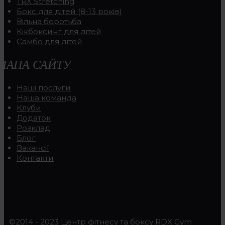
TRX Stretching
Бокс для дітей (8-13 років)
Вільна боротьба
Кікбоксинг для дітей
Самбо для дітей
МАПА САЙТУ
Наші послуги
Наша команда
Клуби
Додаток
Розклад
Блог
Вакансії
Контакти
©2014 - 2023 Центр фітнесу та боксу RDX Gym