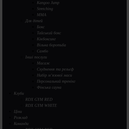
Kangoo Jump
Stretching
MMA
Для дітей
Бокс
Тайський бокс
Кікбоксинг
Вільна боротьба
Самбо
Інші послуги
Масаж
Схуднення та рельєф
Набір м’язової маси
Персональний тренінг
Фінська сауна
Клуби
RDX GYM RED
RDX GYM WHITE
Ціни
Розклад
Команда