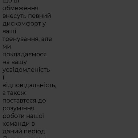
що ці
обмеження
внесуть певний
дискомфорт у
ваші
тренування, але
ми
покладаємося
на вашу
усвідомленість
і
відповідальність,
а також
поставтеся до
розуміння
роботи нашої
команди в
даний період.