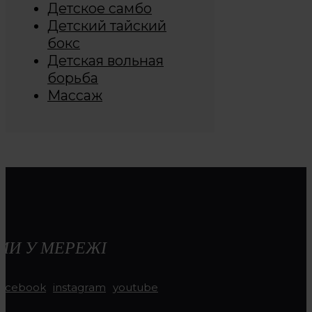
Детское самбо
Детский тайский
бокс
Детская вольная
борьба
Массаж
МИ У МЕРЕЖІ
facebook
instagram
youtube