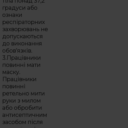
тіла понад 37,2
градуси або
ознаки
респіраторних
захворювань не
допускаються
до виконання
обов’язків.
3.Працівники
повинні мати
маску.
Працівники
повинні
ретельно мити
руки з милом
або обробити
антисептичним
засобом після