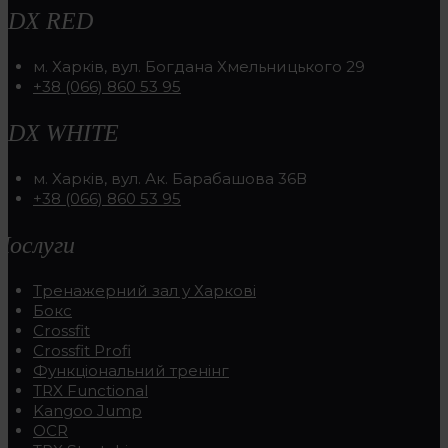
RDX RED
м. Харків, вул. Богдана Хмельницького 29
+38 (066) 860 53 95
RDX WHITE
м. Харків, вул. Ак. Барабашова 36В
+38 (066) 860 53 95
Послуги
Тренажерний зал у Харкові
Бокс
Crossfit
Crossfit Profi
Функціональний тренінг
TRX Functional
Kangoo Jump
OCR