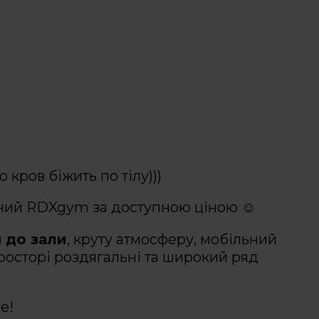
кров біжить по тілу)))
ний RDXgym за доступною ціною ☺️
п до зали
, круту атмосферу, мобільний
росторі роздягальні та широкий ряд
е!