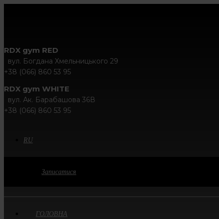
RDX gym RED
вул. Богдана Хмельницького 29
+38 (066) 860 53 95
RDX gym WHITE
вул. Ак. Барабашова 36В
+38 (066) 860 53 95
RU
Записатися
ГОЛОВНА