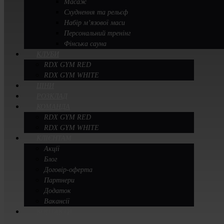
Масаж
Схуднення та рельєф
Набір м’язової маси
Персональний тренінг
Фінська сауна
КЛУБИ
RDX GYM RED
RDX GYM WHITE
ЦІНИ
РОЗКЛАД
КОМАНДА
RDX GYM RED
RDX GYM WHITE
КЛІЄНТАМ
Акції
Блог
Договір-оферта
Партнери
Додаток
Вакансії
КОНТАКТИ