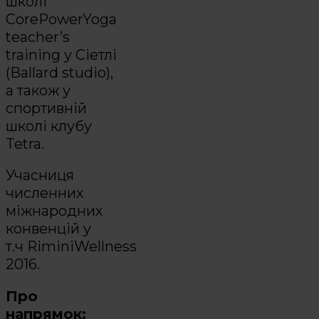
школі
CorePowerYoga
teacher’s
training у Сіетлі
(Ballard studio),
а також у
спортивній
школі клубу
Tetra.
Учасниця
численних
міжнародних
конвенцій у
т.ч RiminiWellness
2016.
Про
напрямок: