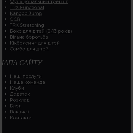
Функціональний тренінг
TRX Functional
Kangoo Jump
OCR
TRX Stretching
Бокс для дітей (8-13 років)
Вільна боротьба
Кікбоксинг для дітей
Самбо для дітей
МАПА САЙТУ
Наші послуги
Наша команда
Клуби
Додаток
Розклад
Блог
Вакансії
Контакти