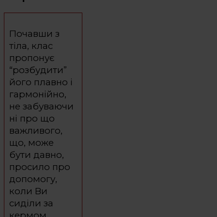
Почавши з
тіла, клас
пропонує
“розбудити”
його плавно і
гармонійно,
не забуваючи
ні про що
важливого,
що, може
бути давно,
просило про
допомогу,
коли Ви
сиділи за
кермом