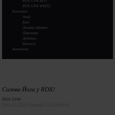
RDX GYM RED
RDX GYM WHITE
Клієнтам
Акції
Блог
Договір-оферта
Партнери
Додаток
Вакансії
Контакти
Силова Йога у RDX!
RDX GYM
Лип 19, 2016
Новини
0 Comment