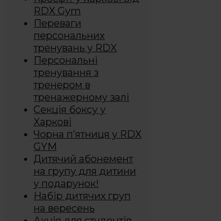
RDX Gym
Переваги
персональних
тренувань у RDX
Персональні
тренування з
тренером в
тренажерному залі
Секція боксу у
Харкові
Чорна п’ятниця у RDX
GYM
Дитячий абонемент
на групу для дитини
у подарунок!
Набір дитячих груп
на вересень
Акція для студентів