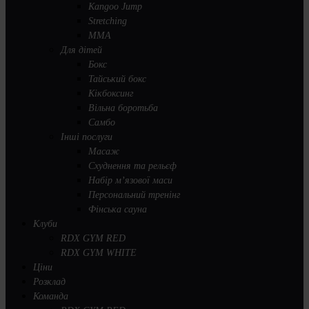
Kangoo Jump
Stretching
MMA
Для дітей
Бокс
Тайський бокс
Кікбоксинг
Вільна боротьба
Самбо
Інші послуги
Масаж
Схуднення та рельєф
Набір м’язової маси
Персональний тренінг
Фінська сауна
Клуби
RDX GYM RED
RDX GYM WHITE
Ціни
Розклад
Команда