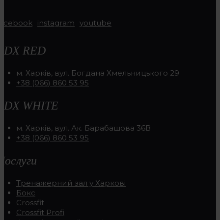
facebook
instagram
youtube
RDX RED
м. Харків, вул. Богдана Хмельницького 29
+38 (066) 860 53 95
RDX WHITE
м. Харків, вул. Ак. Барабашова 36В
+38 (066) 860 53 95
Послуги
Тренажерний зал у Харкові
Бокс
Crossfit
Crossfit Profi