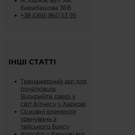
м. Харків, вул. Ак.
Барабашова 36В
+38 (066) 860 53 95
ІНШІ СТАТТІ
Тренажерний зал для
початківців:
Відкрийте двері у
світ фітнесу у Харкові
Основні елементи
тренувань з
тайського боксу
Кросфіт у Харкові від