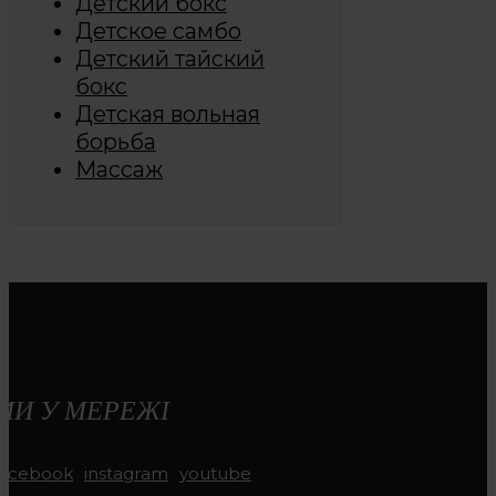
Детский бокс
Детское самбо
Детский тайский
бокс
Детская вольная
борьба
Массаж
МИ У МЕРЕЖІ
facebook
instagram
youtube