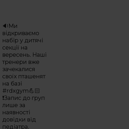
🔉Ми
відкриваємо
набір у дитячі
секції на
вересень. Наші
тренери вже
зачекалися
своїх пташенят
на базі
#rdxgym💪🏻
❗️Запис до груп
лише за
наявності
довідки від
педіатра.