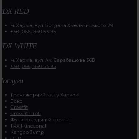
RDX RED
м. Харків, вул. Богдана Хмельницького 29
+38 (066) 860 53 95
RDX WHITE
м. Харків, вул. Ак. Барабашова 36В
+38 (066) 860 53 95
Послуги
Тренажерний зал у Харкові
Бокс
Crossfit
Crossfit Profi
Функціональний тренінг
TRX Functional
Kangoo Jump
OCR