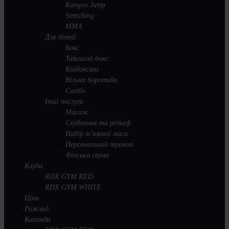
Kangoo Jump
Stretching
MMA
Для дітей
Бокс
Тайський бокс
Кікбоксинг
Вільна боротьба
Самбо
Інші послуги
Масаж
Схуднення та рельєф
Набір м’язової маси
Персональний тренінг
Фінська сауна
Клуби
RDX GYM RED
RDX GYM WHITE
Ціни
Розклад
Команда