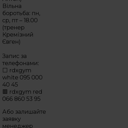
Вільна
боротьба: пн,
ср, пт – 18.00
(тренер
Кремізний
Євген)
⠀
Запис за
телефонами:
⬜️ rdxgym
white 095 000
40 45
🟥 rdxgym red
066 860 53 95
Або залишайте
заявку
менеджер