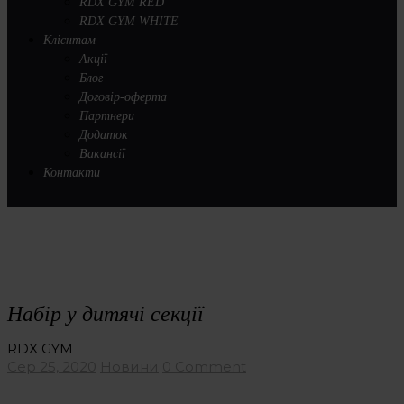
RDX GYM RED
RDX GYM WHITE
Клієнтам
Акції
Блог
Договір-оферта
Партнери
Додаток
Вакансії
Контакти
Набір у дитячі секції
RDX GYM
Сер 25, 2020
Новини
0 Comment