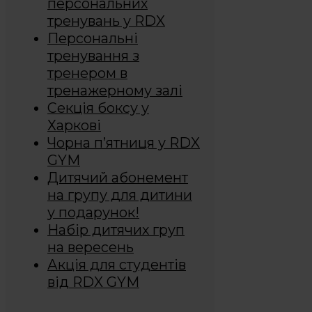
персональних
тренувань у RDX
Персональні
тренування з
тренером в
тренажерному залі
Секція боксу у
Харкові
Чорна п’ятниця у RDX
GYM
Дитячий абонемент
на групу для дитини
у подарунок!
Набір дитячих груп
на вересень
Акція для студентів
від RDX GYM