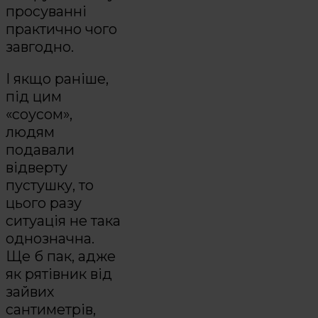
просуванні
практично чого
завгодно.
І якщо раніше,
під цим
«соусом»,
людям
подавали
відверту
пустушку, то
цього разу
ситуація не така
однозначна.
Ще б пак, адже
як рятівник від
зайвих
сантиметрів,