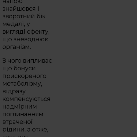
напою
знайшовся і
зворотний бік
медалі, у
вигляді ефекту,
що зневоднює
організм.
З чого випливає
що бонуси
прискореного
метаболізму,
відразу
компенсуються
надмірним
поглинанням
втраченої
рідини, а отже,
кава для