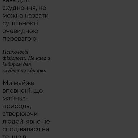
схуднення, не
можна назвати
суцільною і
очевидною
перевагою.
Психологія
фізіології. Не кава з
імбиром для
схуднення єдиною.
Ми майже
впевнені, що
матінка-
природа,
створюючи
людей, явно не
сподівалася на
те, що в