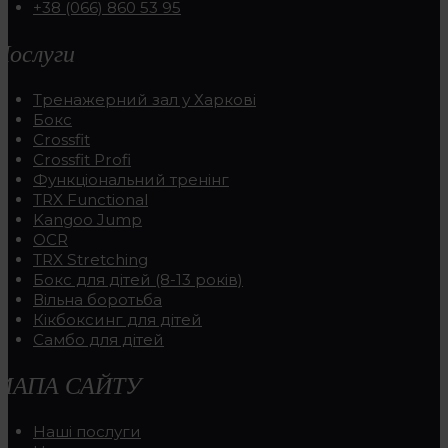
+38 (066) 860 53 95
Послуги
Тренажерний зал у Харкові
Бокс
Crossfit
Crossfit Profi
Функціональний тренінг
TRX Functional
Kangoo Jump
OCR
TRX Stretching
Бокс для дітей (8-13 років)
Вільна боротьба
Кікбоксинг для дітей
Самбо для дітей
МАПА САЙТУ
Наші послуги