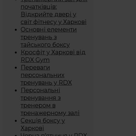
початківців:
Відкрийте двері у
світ фітнесу у Харкові
Основні елементи
тренувань з
тайського боксу
Кросфіт у Харкові від
RDX Gym
Переваги
персональних
тренувань у RDX
Персональні
тренування з
тренером в
тренажерному залі
Секція боксу у
Харкові
Чорна п’ятниця у RDX