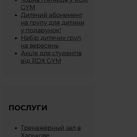
GYM
Дитячий абонемент
на групу для дитини
у подарунок!
Набір дитячих груп
на вересень
Акція для студентів
від RDX GYM
ПОСЛУГИ
Тренажёрный зал в
Харькове