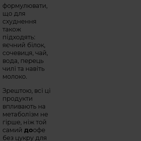
формулювати,
що для
схуднення
також
підходять:
яєчний білок,
сочевиця, чай,
вода, перець
чилі та навіть
молоко.
Зрештою, всі ці
продукти
впливають на
метаболізм не
гірше, ніж той
самий
до
офе
без цукру для