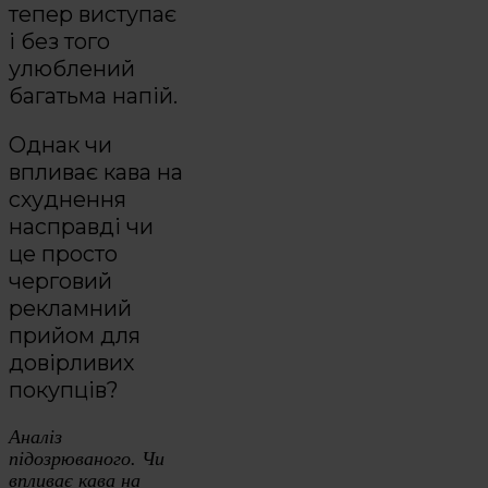
тепер виступає
і без того
улюблений
багатьма напій.
Однак чи
впливає кава на
схуднення
насправді чи
це просто
черговий
рекламний
прийом для
довірливих
покупців?
Аналіз
підозрюваного. Чи
впливає кава на