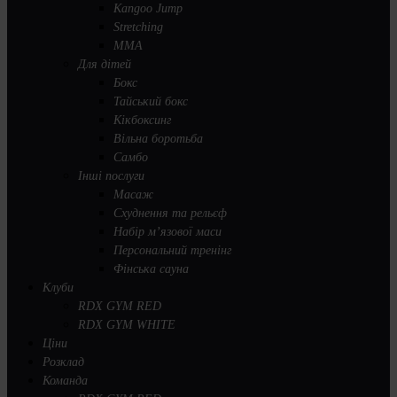
Kangoo Jump
Stretching
MMA
Для дітей
Бокс
Тайський бокс
Кікбоксинг
Вільна боротьба
Самбо
Інші послуги
Масаж
Схуднення та рельєф
Набір м’язової маси
Персональний тренінг
Фінська сауна
Клуби
RDX GYM RED
RDX GYM WHITE
Ціни
Розклад
Команда