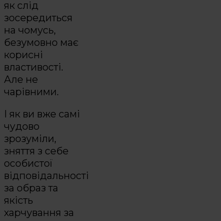
як слід
зосередиться
на чомусь,
безумовно має
корисні
властивості.
Але не
чарівними.
І як ви вже самі
чудово
зрозуміли,
зняття з себе
особистої
відповідальності
за образ та
якість
харчування за