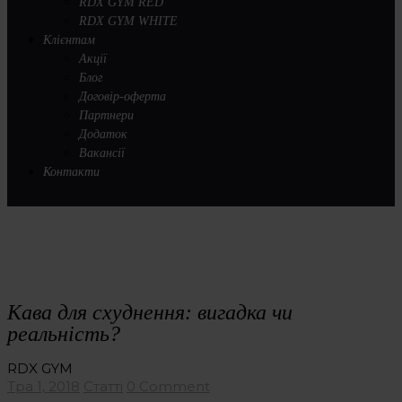
RDX GYM RED
RDX GYM WHITE
Клієнтам
Акції
Блог
Договір-оферта
Партнери
Додаток
Вакансії
Контакти
Кава для схуднення: вигадка чи
реальність?
RDX GYM
Тра 1, 2018
Статті
0 Comment