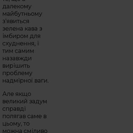
далекому
майбутньому
з’явиться
зелена кава з
імбиром для
схуднення, і
тим самим
назавжди
вирішить
проблему
надмірної ваги.
Але якщо
великий задум
справді
полягав саме в
цьому, то
можна сміливо