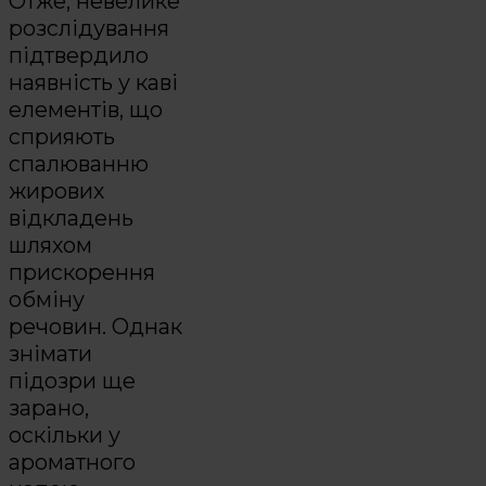
Отже, невелике
розслідування
підтвердило
наявність у каві
елементів, що
сприяють
спалюванню
жирових
відкладень
шляхом
прискорення
обміну
речовин. Однак
знімати
підозри ще
зарано,
оскільки у
ароматного