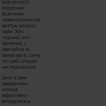
відсутності
корисних
фізичних
навантажень не
врятує жодної
кави. Хоч
чорний, хоч
зелений. І
звичайно ж,
зайва вага, сама
по собі, нікуди
не подінеться.
Зате з цим
завданням
можна
ефективно
впоратися в