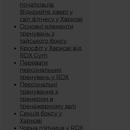
початківців:
Відкрийте двері у
світ фітнесу у Харкові
Основні елементи
тренувань з
тайського боксу
Кросфіт у Харкові від
RDX Gym
Переваги
персональних
тренувань у RDX
Персональні
тренування з
тренером в
тренажерному залі
Секція боксу у
Харкові
Чорна п’ятниця у RDX