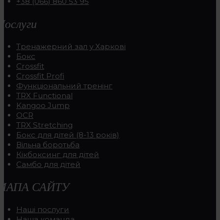
+38 (066) 860 53 95
Послуги
Тренажерний зал у Харкові
Бокс
Crossfit
Crossfit Profi
Функціональний тренінг
TRX Functional
Kangoo Jump
OCR
TRX Stretching
Бокс для дітей (8-13 років)
Вільна боротьба
Кікбоксинг для дітей
Самбо для дітей
МАПА САЙТУ
Наші послуги
Наша команда