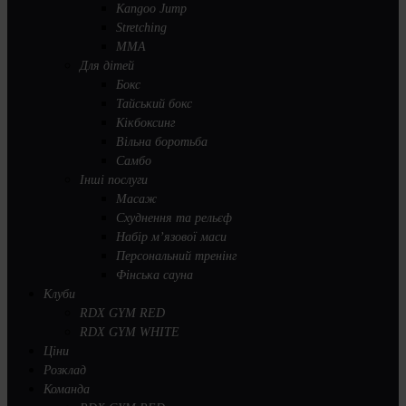
Kangoo Jump
Stretching
MMA
Для дітей
Бокс
Тайський бокс
Кікбоксинг
Вільна боротьба
Самбо
Інші послуги
Масаж
Схуднення та рельєф
Набір м’язової маси
Персональний тренінг
Фінська сауна
Клуби
RDX GYM RED
RDX GYM WHITE
Ціни
Розклад
Команда