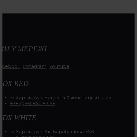
МИ У МЕРЕЖІ
facebook
instagram
youtube
RDX RED
м. Харків, вул. Богдана Хмельницького 29
+38 (066) 860 53 95
RDX WHITE
м. Харків, вул. Ак. Барабашова 36В