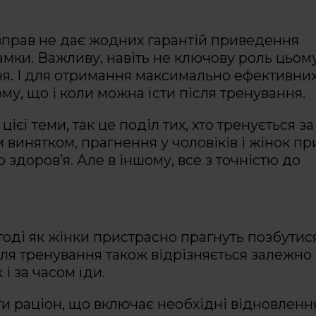
 вправ не дає жодних гарантій приведення
рамки. Важливу, навіть не ключову роль цьом
ня. І для отримання максимально ефективни
ому, що і коли можна їсти після тренування.
ієї теми, так це поділ тих, хто тренується за
 винятком, прагнення у чоловіків і жінок пр
здоров’я. Але в іншому, все з точністю до
 тоді як жінки пристрасно прагнуть позбутис
ісля тренування також відрізняється залежно
 і за часом їди.
ти раціон, що включає необхідні відновленн