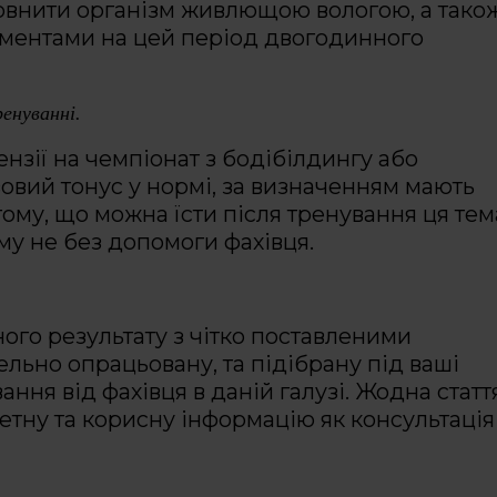
повнити організм живлющою вологою, а тако
ментами на цей період двогодинного
енуванні.
нзії на чемпіонат з бодібілдингу або
овий тонус у нормі, за визначенням мають
 тому, що можна їсти після тренування ця тем
му не без допомоги фахівця.
ного результату з чітко поставленими
льно опрацьовану, та підібрану під ваші
ання від фахівця в даній галузі. Жодна статт
ретну та корисну інформацію як консультація