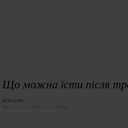
Що можна їсти після тр
RDX GYM
Вер 4, 2017
Статті
0 Comment