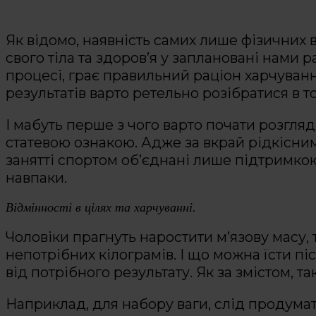
Як відомо, наявність самих лише фізичних
свого тіла та здоров’я у заплановані нами 
процесі, грає правильний раціон харчуван
результатів варто ретельно розібратися в т
І мабуть перше з чого варто почати розгляд ц
статевою ознакою. Адже за вкрай рідкісним
занятті спортом об’єднані лише підтримкою 
навпаки.
Відмінності в цілях та харчуванні.
Чоловіки прагнуть наростити м’язову масу,
непотрібних кілограмів. І що можна їсти п
від потрібного результату. Як за змістом, так
Наприклад, для набору ваги, слід продума