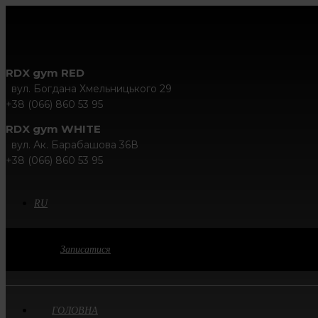
RDX gym RED
вул. Богдана Хмельницького 29
+38 (066) 860 53 95
RDX gym WHITE
вул. Ак. Барабашова 36В
+38 (066) 860 53 95
RU
Записатися
ГОЛОВНА