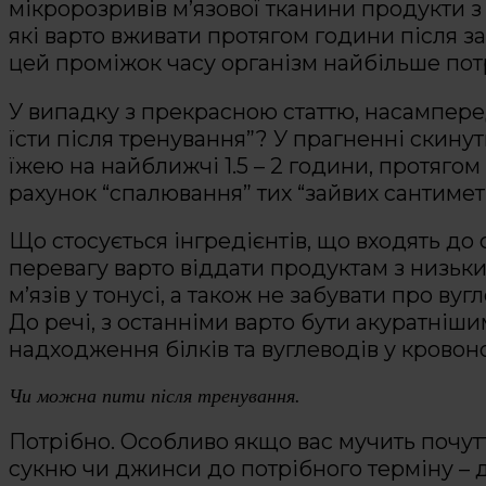
мікророзривів м’язової тканини продукти з
які варто вживати протягом години після з
цей проміжок часу організм найбільше пот
У випадку з прекрасною статтю, насамперед
їсти після тренування”? У прагненні скину
їжею на найближчі 1.5 – 2 години, протягом
рахунок “спалювання” тих “зайвих сантиметр
Що стосується інгредієнтів, що входять до 
перевагу варто віддати продуктам з низьк
м’язів у тонусі, а також не забувати про ву
До речі, з останніми варто бути акуратніш
надходження білків та вуглеводів у кровон
Чи можна пити після тренування.
Потрібно. Особливо якщо вас мучить почутт
сукню чи джинси до потрібного терміну – д