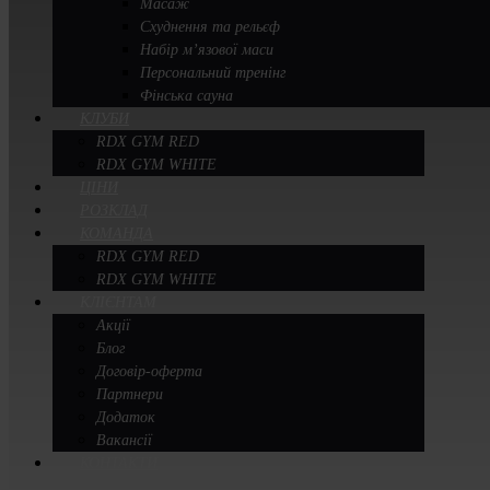
Масаж
Схуднення та рельєф
Набір м’язової маси
Персональний тренінг
Фінська сауна
КЛУБИ
RDX GYM RED
RDX GYM WHITE
ЦІНИ
РОЗКЛАД
КОМАНДА
RDX GYM RED
RDX GYM WHITE
КЛІЄНТАМ
Акції
Блог
Договір-оферта
Партнери
Додаток
Вакансії
КОНТАКТИ