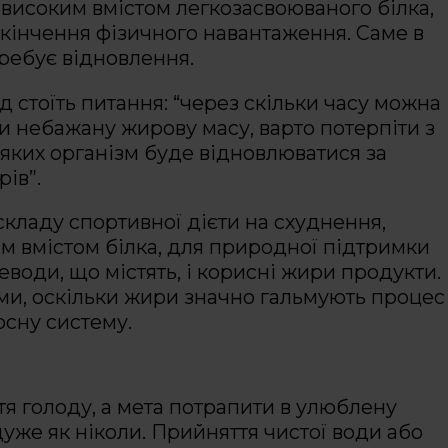
 високим вмістом легкозасвоюваного білка,
акінчення фізичного навантаження. Саме в
ребує відновлення.
 стоїть питання: “через скільки часу можна
ти небажану жирову масу, варто потерпіти з
 яких організм буде відновлюватися за
ів”.
складу спортивної дієти на схуднення,
им вмістом білка, для природної підтримки
глеводи, що містять, і корисні жири продукти.
ими, оскільки жири значно гальмують процес
осну систему.
я голоду, а мета потрапити в улюблену
уже як ніколи. Прийняття чистої води або