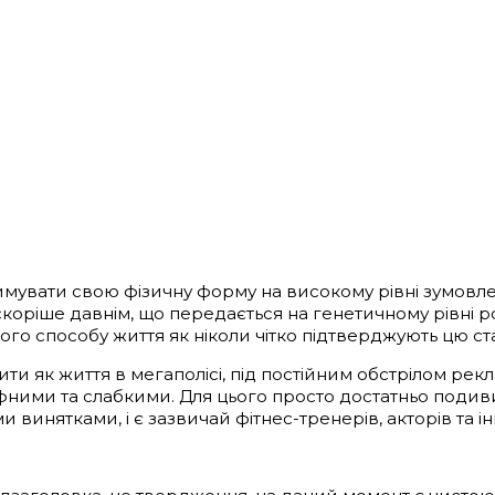
римувати свою фізичну форму на високому рівні зумов
а скоріше давнім, що передається на генетичному рівні
ивого способу життя як ніколи чітко підтверджують цю ст
ти як життя в мегаполісі, під постійним обстрілом р
рфними та слабкими. Для цього просто достатньо подиви
и винятками, і є зазвичай фітнес-тренерів, акторів та 