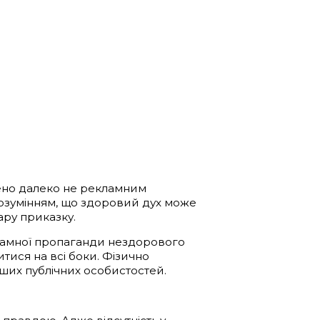
лено далеко не рекламним
 розумінням, що здоровий дух може
ару приказку.
екламної пропаганди нездорового
тися на всі боки. Фізично
інших публічних особистостей.