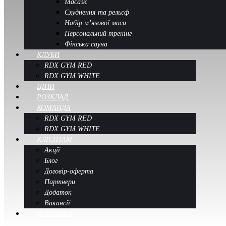
Масаж
Схуднення та рельєф
Набір м’язової маси
Персональний тренінг
Фінська сауна
КЛУБИ
RDX GYM RED
RDX GYM WHITE
ЦІНИ
РОЗКЛАД
КОМАНДА
RDX GYM RED
RDX GYM WHITE
КЛІЄНТАМ
Акції
Блог
Договір-оферта
Партнери
Додаток
Вакансії
КОНТАКТИ