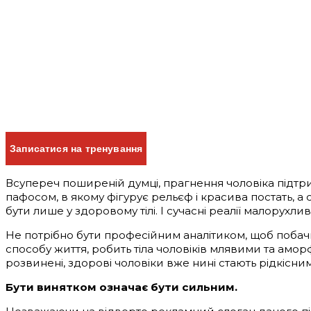
Записатися на тренування
Всупереч поширеній думці, прагнення чоловіка підт
пафосом, в якому фігурує рельєф і красива постать, 
бути лише у здоровому тілі. І сучасні реалії малорухл
Не потрібно бути професійним аналітиком, щоб побачи
способу життя, робить тіла чоловіків млявими та амо
розвинені, здорові чоловіки вже нині стають рідкісним
Бути винятком означає бути сильним.