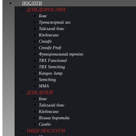
ПОСЛУГИ
ДЛЯ ДОРОСЛИХ
Бокс
Тренажерний зал
Тайський бокс
Кікбоксинг
Crossfit
Crossfit Profi
Функціональний тренінг
TRX Functional
TRX Stretching
Kangoo Jump
Stretching
MMA
ДЛЯ ДІТЕЙ
Бокс
Тайський бокс
Кікбоксинг
Вільна боротьба
Самбо
ІНШІ ПОСЛУГИ