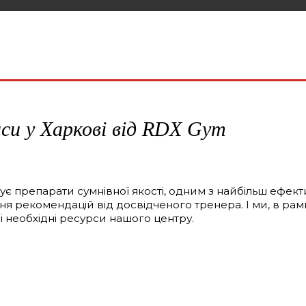
аси у Харкові від RDX Gym
є препарати сумнівної якості, одним з найбільш ефект
я рекомендацій від досвідченого тренера. І ми, в рамк
і необхідні ресурси нашого центру.