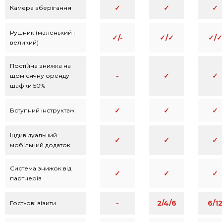
✓
✓
✓
Камера зберігання
Рушник (маленький і
✓/-
✓/✓
✓/
великий)
Постійна знижка на
-
✓
✓
щомісячну оренду
шафки 50%
✓
✓
✓
Вступний інструктаж
Індивідуальний
✓
✓
✓
мобільний додаток
Система знижок від
✓
✓
✓
партнерів
-
2/4/6
6/1
Гостьові візити