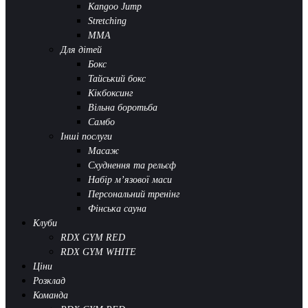
Kangoo Jump
Stretching
MMA
Для дітей
Бокс
Тайський бокс
Кікбоксинг
Вільна боротьба
Самбо
Інші послуги
Масаж
Схуднення та рельєф
Набір м’язової маси
Персональний тренінг
Фінська сауна
Клуби
RDX GYM RED
RDX GYM WHITE
Ціни
Розклад
Команда