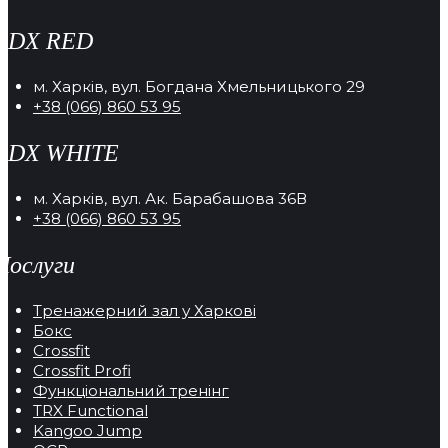
RDX RED
м. Харків, вул. Богдана Хмельницького 29
+38 (066) 860 53 95
RDX WHITE
м. Харків, вул. Ак. Барабашова 36В
+38 (066) 860 53 95
Послуги
Тренажерний зал у Харкові
Бокс
Crossfit
Crossfit Profi
Функціональний тренінг
TRX Functional
Kangoo Jump