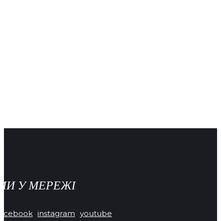
МИ У МЕРЕЖІ
facebook
instagram
youtube