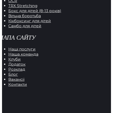
OCR
TRX Stretching
Бокс для дітей (8-13 років)
Вільна боротьба
Кікбоксинг для дітей
Самбо для дітей
МАПА САЙТУ
Наші послуги
Наша команда
Клуби
Додаток
Розклад
Блог
Вакансії
Контакти