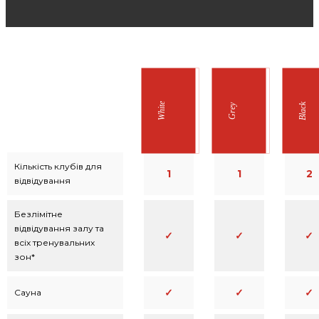
White
Black
Grey
Кількість клубів для
1
1
2
відвідування
Безлімітне
відвідування залу та
✓
✓
✓
всіх тренувальних
зон*
✓
✓
✓
Сауна