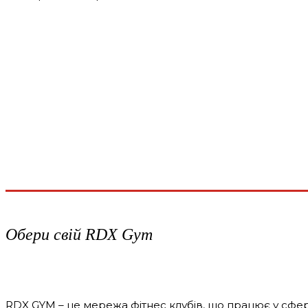
Обери свій RDX Gym
RDX GYM – це мережа фітнес клубів, що працює у сфер