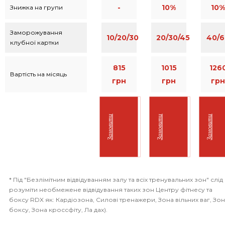
-
10%
10%
Знижка на групи
Заморожування
10/20/30
20/30/45
40/6
клубної картки
815
1015
126
Вартість на місяць
грн
грн
грн
Замовити
Замовити
Замовити
* Під "Безлімітним відвідуванням залу та всіх тренувальних зон" слід
розуміти необмежене відвідування таких зон Центру фітнесу та
боксу RDX як: Кардіозона, Силові тренажери, Зона вільних ваг, Зо
боксу, Зона кроссфіту, Ла дах).