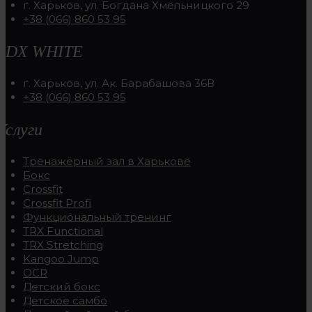
г. Харьков, ул. Богдана Хмельницкого 29
+38 (066) 860 53 95
RDX WHITE
г. Харьков, ул. Ак. Барабашова 36В
+38 (066) 860 53 95
Услуги
Тренажёрный зал в Харькове
Бокс
Crossfit
Crossfit Profi
Функциональный тренинг
TRX Functional
TRX Stretching
Kangoo Jump
OCR
Детский бокс
Детское самбо