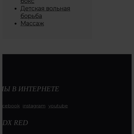
бокс
Детская вольная
борьба
Массаж
МЫ В ИНТЕРНЕТЕ
facebook
instagram
youtube
RDX RED