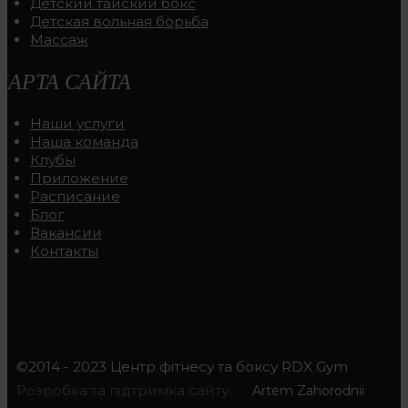
Детский тайский бокс
Детская вольная борьба
Массаж
КАРТА САЙТА
Наши услуги
Наша команда
Клубы
Приложение
Расписание
Блог
Вакансии
Контакты
©2014 - 2023 Центр фітнесу та боксу RDX Gym
Розробка та підтримка сайту:
Artem Zahorodnii