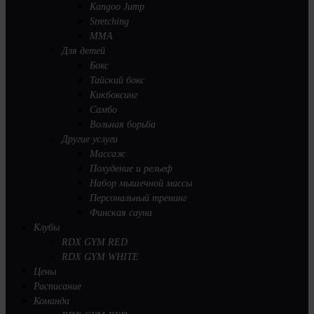
Kangoo Jump
Stretching
MMA
Для детей
Бокс
Тайский бокс
Кикбоксинг
Самбо
Вольная борьба
Другие услуги
Массаж
Похудение и рельеф
Набор мышечной массы
Персональный тренинг
Финская сауна
Клубы
RDX GYM RED
RDX GYM WHITE
Цены
Расписание
Команда