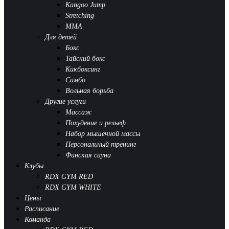
Kangoo Jump
Stretching
MMA
Для детей
Бокс
Тайский бокс
Кикбоксинг
Самбо
Вольная борьба
Другие услуги
Массаж
Похудение и рельеф
Набор мышечной массы
Персональный тренинг
Финская сауна
Клубы
RDX GYM RED
RDX GYM WHITE
Цены
Расписание
Команда