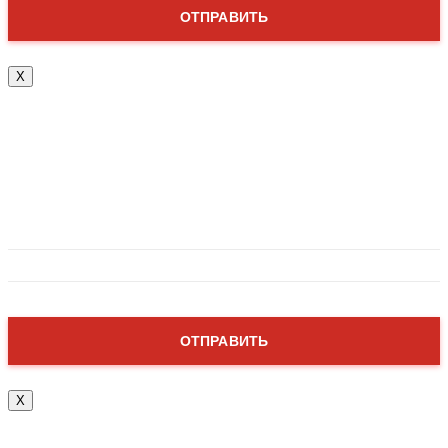
X
Привет!
Абонемент уже почти у тебя! Заполни форму ниже,
мы перезвоним в течении нескольких минут.
X
Привет!