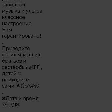
заводная
музыка и ультра
классное
настроение
Вам
гарантировано!
.
Приводите
своих младших
братьев и
сестёр👸👦👶👱‍♀️ ,
детей и
приходите
сами!🌟💥⚡️😜😅
.
❌Дата и время:
7/07/18