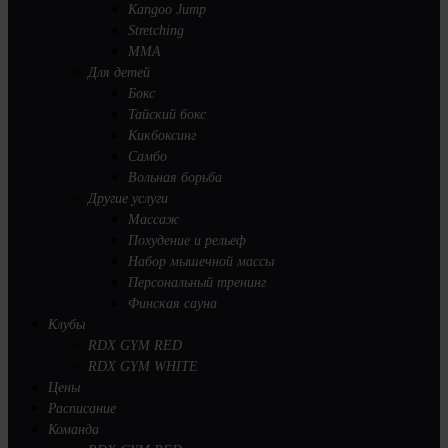
Kangoo Jump
Stretching
MMA
Для детей
Бокс
Тайский бокс
Кикбоксинг
Самбо
Вольная борьба
Другие услуги
Массаж
Похудение и рельеф
Набор мышечной массы
Персональный тренинг
Финская сауна
Клубы
RDX GYM RED
RDX GYM WHITE
Цены
Расписание
Команда