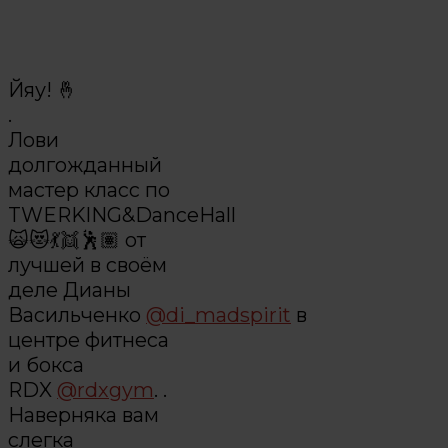
Йяу! 🤞
.
Лови
долгожданный
мастер класс по
TWERKING&DanceHall
🙀😻💃👯🕺🏽 от
лучшей в своём
деле Дианы
Васильченко
@di_madspirit
в
центре фитнеса
и бокса
RDX
@rdxgym
. .
Наверняка вам
слегка