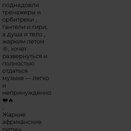
поднадоели
тренажёры и
орбитреки ,
гантели и гири,
а душа и тело ,
жарким летом
🌞, хочет
развернуться и
полностью
отдаться
музыке — легко
и
непринуждённо
❤️🔥
.
Жаркие
африканские
ритмы ,