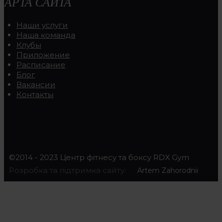
КАРТА САЙТА
Наши услуги
Наша команда
Клубы
Приложение
Расписание
Блог
Вакансии
Контакты
©2014 - 2023 Центр фітнесу та боксу RDX Gym
Розробка та підтримка сайту:
Artem Zahorodnii