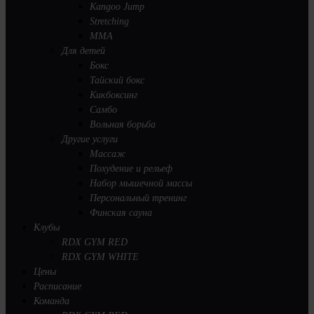
Kangoo Jump
Stretching
MMA
Для детей
Бокс
Тайский бокс
Кикбоксинг
Самбо
Вольная борьба
Другие услуги
Массаж
Похудение и рельеф
Набор мышечной массы
Персональный тренинг
Финская сауна
Клубы
RDX GYM RED
RDX GYM WHITE
Цены
Расписание
Команда