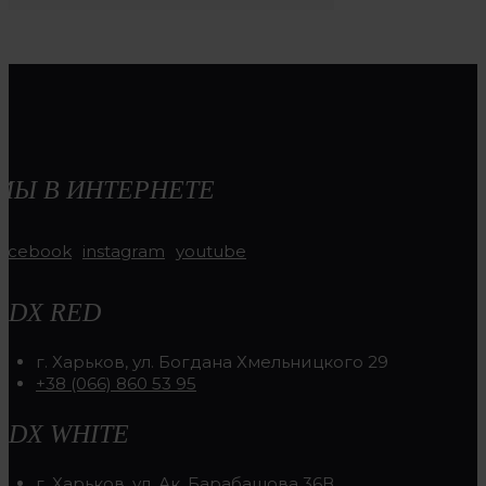
МЫ В ИНТЕРНЕТЕ
facebook
instagram
youtube
RDX RED
г. Харьков, ул. Богдана Хмельницкого 29
+38 (066) 860 53 95
RDX WHITE
г. Харьков, ул. Ак. Барабашова 36В