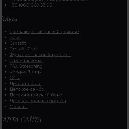
+38 (066) 860 53 95
Услуги
Тренажёрный зал в Харькове
Бокс
Crossfit
Crossfit Profi
Функциональный тренинг
TRX Functional
TRX Stretching
Kangoo Jump
OCR
Детский бокс
Детское самбо
Детский тайский бокс
Детская вольная борьба
Массаж
КАРТА САЙТА