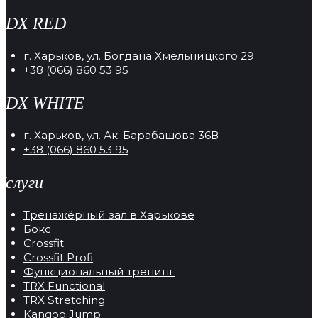
RDX RED
г. Харьков, ул. Богдана Хмельницкого 29
+38 (066) 860 53 95
RDX WHITE
г. Харьков, ул. Ак. Барабашова 36В
+38 (066) 860 53 95
Услуги
Тренажёрный зал в Харькове
Бокс
Crossfit
Crossfit Profi
Функциональный тренинг
TRX Functional
TRX Stretching
Kangoo Jump