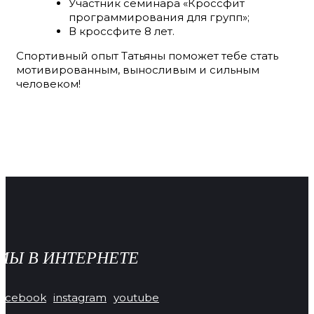
Участник семинара «Кроссфит
программирования для групп»;
В кроссфите 8 лет.
Спортивный опыт Татьяны поможет тебе стать
мотивированным, выносливым и сильным
человеком!
МЫ В ИНТЕРНЕТЕ
facebook
instagram
youtube