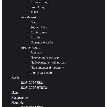
Kangoo Jump
Stretching
MMA
Для детей
Бокс
Тайский бокс
Кикбоксинг
Самбо
Вольная борьба
Другие услуги
Массаж
Похудение и рельеф
Набор мышечной массы
Персональный тренинг
Финская сауна
Клубы
RDX GYM RED
RDX GYM WHITE
Цены
Расписание
Команда