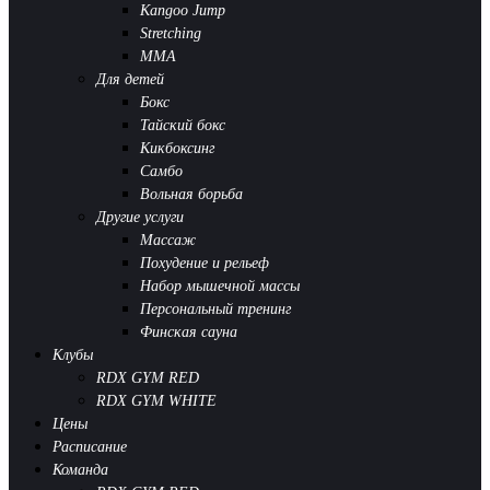
Kangoo Jump
Stretching
MMA
Для детей
Бокс
Тайский бокс
Кикбоксинг
Самбо
Вольная борьба
Другие услуги
Массаж
Похудение и рельеф
Набор мышечной массы
Персональный тренинг
Финская сауна
Клубы
RDX GYM RED
RDX GYM WHITE
Цены
Расписание
Команда