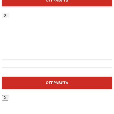
X
Привет!
Абонемент уже почти у тебя! Заполни форму ниже,
мы перезвоним в течении нескольких минут.
X
Привет!