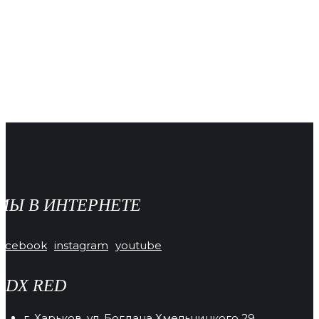
МЫ В ИНТЕРНЕТЕ
facebook
instagram
youtube
RDX RED
г. Харьков, ул. Богдана Хмельницкого 29