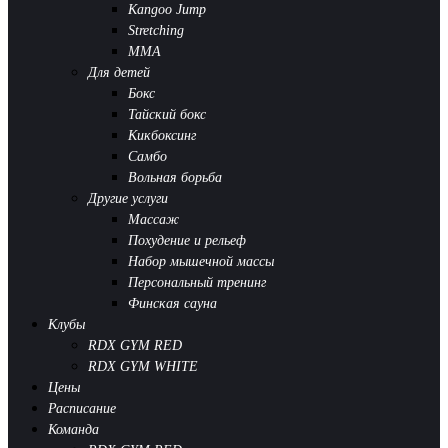
Kangoo Jump
Stretching
MMA
Для детей
Бокс
Тайский бокс
Кикбоксинг
Самбо
Вольная борьба
Другие услуги
Массаж
Похудение и рельеф
Набор мышечной массы
Персональный тренинг
Финская сауна
Клубы
RDX GYM RED
RDX GYM WHITE
Цены
Расписание
Команда