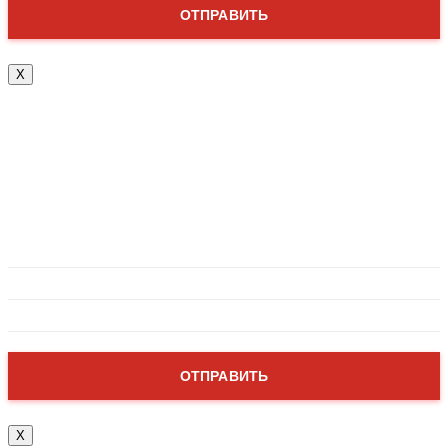
X
Привет!
Заполни форму ниже, мы перезвоним и
проконсультируем по всем интересующим
вопросам!
X