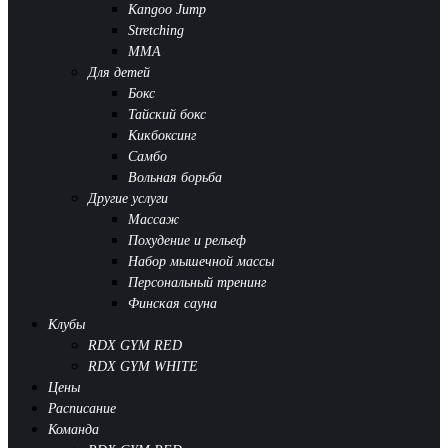
Kangoo Jump
Stretching
MMA
Для детей
Бокс
Тайский бокс
Кикбоксинг
Самбо
Вольная борьба
Другие услуги
Массаж
Похудение и рельеф
Набор мышечной массы
Персональный тренинг
Финская сауна
Клубы
RDX GYM RED
RDX GYM WHITE
Цены
Расписание
Команда